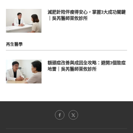
減肥針陪伴瘦得安心，掌握3大成功關鍵
｜吳芮醫師萊攸診所
再生醫學
額頭痘改善與成因全攻略：避開3個致痘
地雷｜吳芮醫師萊攸診所