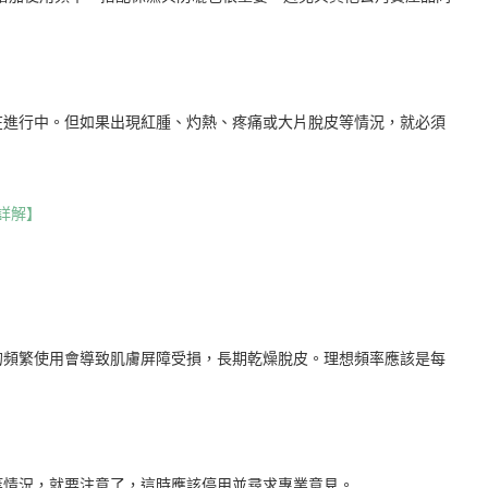
在進行中。但如果出現紅腫、灼熱、疼痛或大片脫皮等情況，就必須
詳解】
的頻繁使用會導致肌膚屏障受損，長期乾燥脫皮。理想頻率應該是每
等情況，就要注意了，這時應該停用並尋求專業意見。