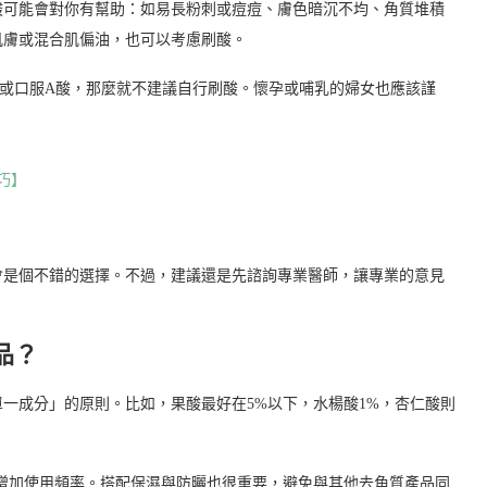
酸可能會對你有幫助：如易長粉刺或痘痘、膚色暗沉不均、角質堆積
肌膚或混合肌偏油，也可以考慮刷酸。
或口服A酸，那麼就不建議自行刷酸。懷孕或哺乳的婦女也應該謹
巧】
會是個不錯的選擇。不過，建議還是先諮詢專業醫師，讓專業的意見
品？
一成分」的原則。比如，果酸最好在5%以下，水楊酸1%，杏仁酸則
步增加使用頻率。搭配保濕與防曬也很重要，避免與其他去角質產品同