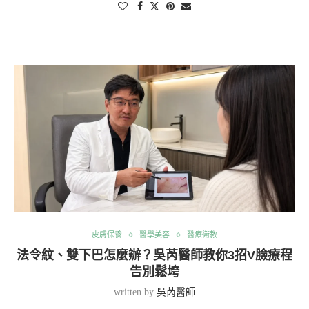
皮膚保養
醫學美容
醫療衛教
法令紋、雙下巴怎麼辦？吳芮醫師教你3招V臉療程
告別鬆垮
written by
吳芮醫師