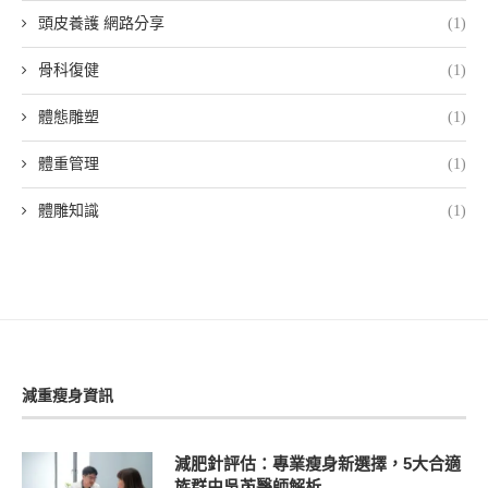
頭皮養護 網路分享
(1)
骨科復健
(1)
體態雕塑
(1)
體重管理
(1)
體雕知識
(1)
減重瘦身資訊
減肥針評估：專業瘦身新選擇，5大合適
族群由吳芮醫師解析