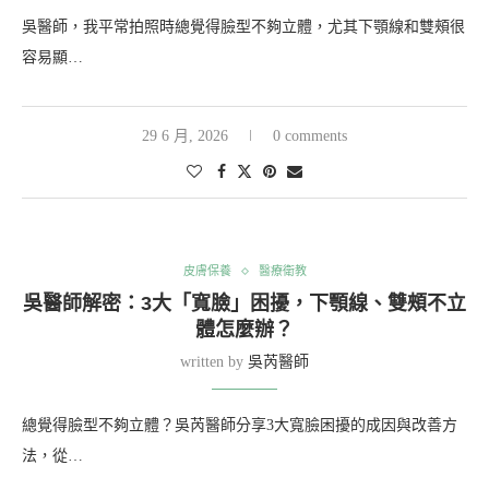
吳醫師，我平常拍照時總覺得臉型不夠立體，尤其下顎線和雙頰很
容易顯…
29 6 月, 2026
0 comments
皮膚保養
醫療衛教
吳醫師解密：3大「寬臉」困擾，下顎線、雙頰不立
體怎麼辦？
written by
吳芮醫師
總覺得臉型不夠立體？吳芮醫師分享3大寬臉困擾的成因與改善方
法，從…