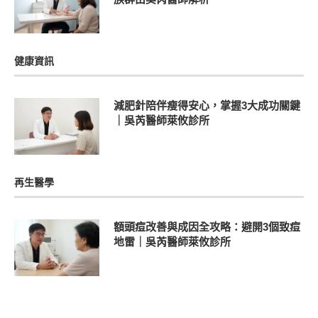
健康資訊
減肥針陪伴瘦得安心，掌握3大成功關鍵
｜吳芮醫師萊攸診所
再生醫學
額頭痘改善與成因全攻略：避開3個致痘
地雷｜吳芮醫師萊攸診所