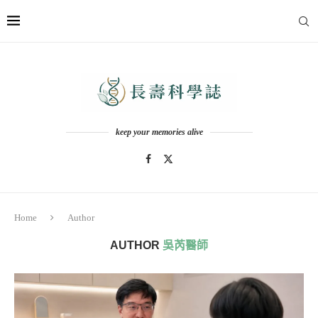
keep your memories alive
Home
Author
AUTHOR
吳芮醫師