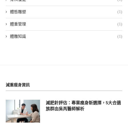
體態雕塑
(1)
體重管理
(1)
體雕知識
(1)
減重瘦身資訊
減肥針評估：專業瘦身新選擇，5大合適
族群由吳芮醫師解析