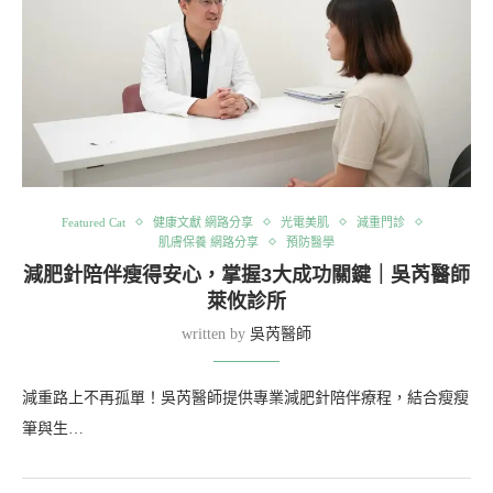
Featured Cat
健康文獻 網路分享
光電美肌
減重門診
肌膚保養 網路分享
預防醫學
減肥針陪伴瘦得安心，掌握3大成功關鍵｜吳芮醫師
萊攸診所
written by
吳芮醫師
減重路上不再孤單！吳芮醫師提供專業減肥針陪伴療程，結合瘦瘦
筆與生…