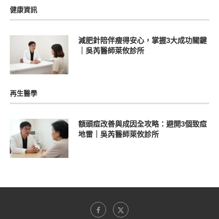
健康資訊
減肥針陪伴瘦得安心，掌握3大成功關鍵
｜吳芮醫師萊攸診所
再生醫學
額頭痘改善與成因全攻略：避開3個致痘
地雷｜吳芮醫師萊攸診所