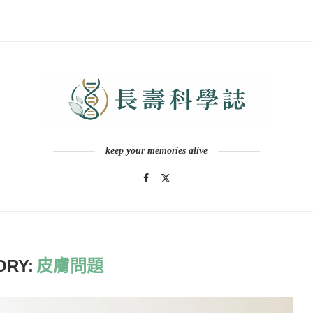
keep your memories alive
ORY:
皮膚問題