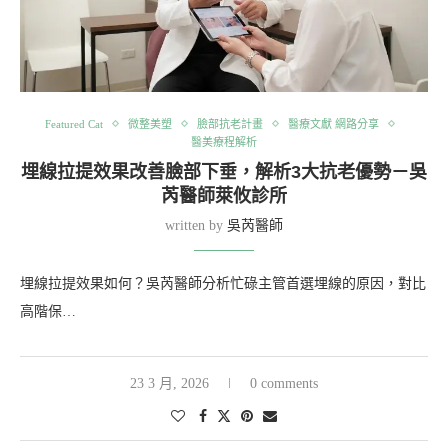
Featured Cat
微整美塑
臉部抗老計畫
醫療文獻 網路分享
醫美療程解析
埋線拉提效果改善臉部下垂，解析3大抗老優勢－吳
芮醫師萊攸診所
written by
吳芮醫師
埋線拉提效果如何？吳芮醫師分析忙碌主管首選埋線的原因，對比
高階保…
23 3 月, 2026
0 comments