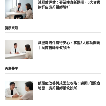
減肥針評估：專業瘦身新選擇，5大合適
族群由吳芮醫師解析
健康資訊
減肥針陪伴瘦得安心，掌握3大成功關鍵
｜吳芮醫師萊攸診所
再生醫學
額頭痘改善與成因全攻略：避開3個致痘
地雷｜吳芮醫師萊攸診所