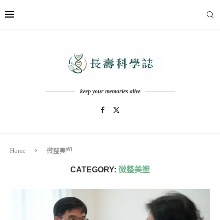
keep your memories alive
Home
微整美塑
CATEGORY:
微整美塑