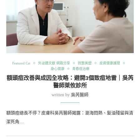
Featured Cat
外泌體文獻 網路分享
微整美塑
皮膚健康護理
身心健康
青春痘治療
額頭痘改善與成因全攻略：避開3個致痘地雷｜吳芮
醫師萊攸診所
written by
吳芮醫師
額頭痘總長不停？皮膚科吳芮醫師揭露：瀏海悶熱、髮油殘留與清
潔死角…