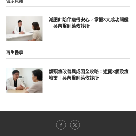
健康資訊
減肥針陪伴瘦得安心，掌握3大成功關鍵
｜吳芮醫師萊攸診所
再生醫學
額頭痘改善與成因全攻略：避開3個致痘
地雷｜吳芮醫師萊攸診所