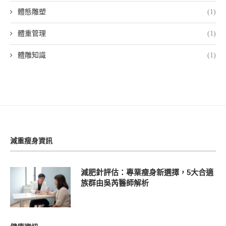
體態雕塑
(1)
體重管理
(1)
體雕知識
(1)
減重瘦身資訊
減肥針評估：專業瘦身新選擇，5大合適
族群由吳芮醫師解析