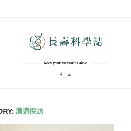
keep your memories alive
ORY:
演講採訪