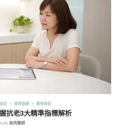
採訪
精準醫療
醫學美容
握抗老3大精準指標解析
ten by
吳芮醫師