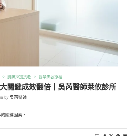
肌膚拉提抗老
醫學美容療程
3大關鍵成效翻倍｜吳芮醫師萊攸診所
ten by
吳芮醫師
彰的關鍵因素，…