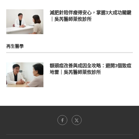
減肥針陪伴瘦得安心，掌握3大成功關鍵
｜吳芮醫師萊攸診所
再生醫學
額頭痘改善與成因全攻略：避開3個致痘
地雷｜吳芮醫師萊攸診所