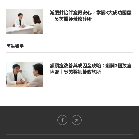
減肥針陪伴瘦得安心，掌握3大成功關鍵
｜吳芮醫師萊攸診所
再生醫學
額頭痘改善與成因全攻略：避開3個致痘
地雷｜吳芮醫師萊攸診所