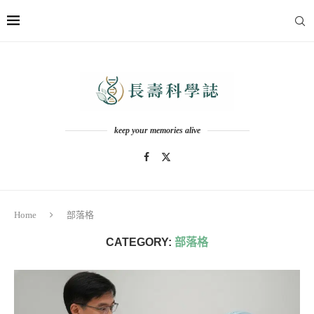
keep your memories alive
Home
部落格
CATEGORY:
部落格