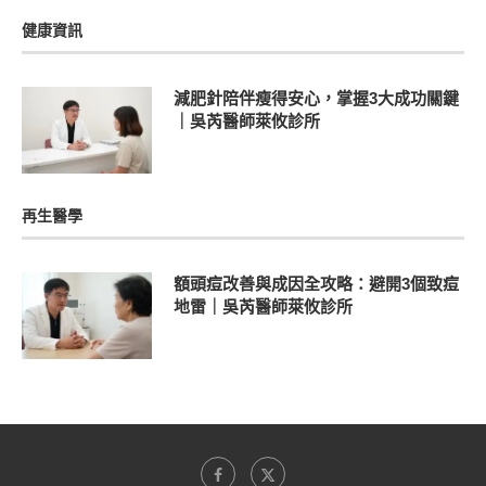
健康資訊
減肥針陪伴瘦得安心，掌握3大成功關鍵
｜吳芮醫師萊攸診所
再生醫學
額頭痘改善與成因全攻略：避開3個致痘
地雷｜吳芮醫師萊攸診所