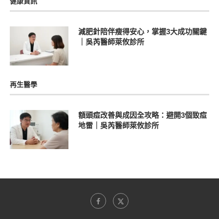
健康資訊
減肥針陪伴瘦得安心，掌握3大成功關鍵
｜吳芮醫師萊攸診所
再生醫學
額頭痘改善與成因全攻略：避開3個致痘
地雷｜吳芮醫師萊攸診所