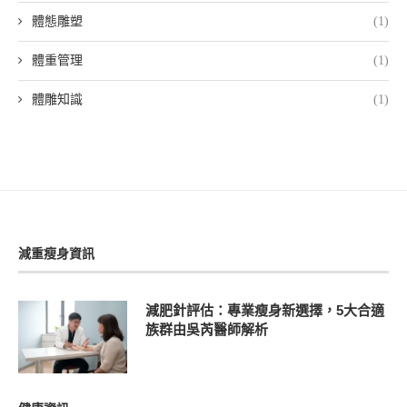
體態雕塑
(1)
體重管理
(1)
體雕知識
(1)
減重瘦身資訊
減肥針評估：專業瘦身新選擇，5大合適
族群由吳芮醫師解析