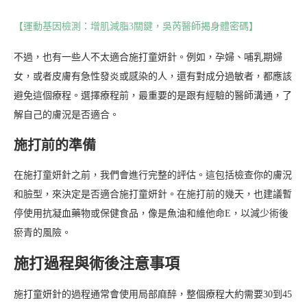
【運動基因檢測：增肌減脂3關鍵，吳芮醫師揭身體密碼】
不過，也有一些人不太適合施打童妍針。例如，孕婦、哺乳期婦
女，或者皮膚有急性發炎或感染的人，還有對成分過敏者，都應該
避免這個療程。選擇療程前，最重要的是跟有經驗的醫師溝通，了
解自己的膚況是否適合。
施打前的準備
在施打童妍針之前，我們會進行完整的評估。這包括檢查你的膚況
和臉型，來決定是否適合施打童妍針。在施打前的幾天，也建議暫
停使用抗凝血藥物或保健食品，像是魚油和維他命E，以減少術後
瘀青的風險。
施打過程與術後注意事項
施打童妍針的過程通常會使用局部麻醉，整個療程大約需要30到45