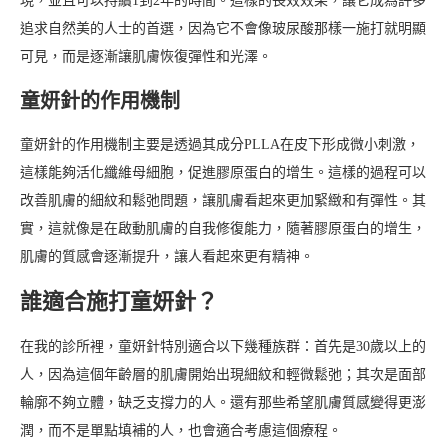
現，並且可以持續1到2年的時間。這樣的長效效果，讓它成為許多
追求自然美的人士的首選，因為它不會像玻尿酸那樣一施打就明顯
可見，而是逐漸讓肌膚恢復彈性和光澤。
童妍針的作用機制
童妍針的作用機制主要是透過其成分PLLA在皮下形成微小刺激，
這樣能夠活化纖維母細胞，促進膠原蛋白的增生。這樣的過程可以
改善肌膚的細紋和鬆弛問題，讓肌膚看起來更加緊緻和有彈性。其
實，這就像是在啟動肌膚的自我修復能力，隨著膠原蛋白的增生，
肌膚的質感會逐漸提升，讓人看起來更有精神。
誰適合施打童妍針？
在我的診所裡，童妍針特別適合以下幾種族群：首先是30歲以上的
人，因為這個年齡層的肌膚開始出現細紋和輕微鬆弛；其次是面部
輪廓不夠立體，缺乏支撐力的人。還有那些希望肌膚質感變得更澎
潤，而不是單點填補的人，也會適合考慮這個療程。