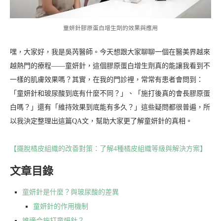
童妍針膠原蛋白增生劑的效果與應用
嘿，大家好，我是吳芮醫師。今天想跟大家聊聊一個在醫美界越來
越熱門的療程——童妍針，這個膠原蛋白增生劑真的能讓我看到不
一樣的肌膚效果嗎？其實，在我的門診裡，常常有患者會問到：
「童妍針和玻尿酸到底有什麼不同？」、「施打後真的會長膠原蛋
白嗎？」還有「維持效果到底能有多久？」這些疑問都很普遍，所
以我決定整理出這篇QA文，幫助大家更了解童妍針的真相。
【擺脫橘皮組織的改善對策：了解4種橘皮組織等級與解決方案】
文章目錄
童妍針是什麼？與玻尿酸的差異
童妍針的作用機制
誰適合施打童妍針？