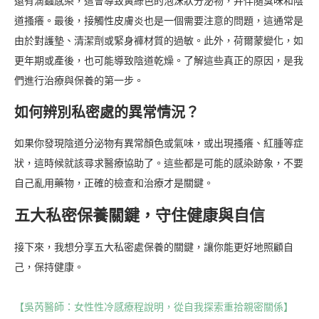
還有滴蟲感染，這會導致黃綠色的泡沫狀分泌物，并伴隨臭味和陰
道搔癢。最後，接觸性皮膚炎也是一個需要注意的問題，這通常是
由於對護墊、清潔劑或緊身褲材質的過敏。此外，荷爾蒙變化，如
更年期或產後，也可能導致陰道乾燥。了解這些真正的原因，是我
們進行治療與保養的第一步。
如何辨別私密處的異常情況？
如果你發現陰道分泌物有異常顏色或氣味，或出現搔癢、紅腫等症
狀，這時候就該尋求醫療協助了。這些都是可能的感染跡象，不要
自己亂用藥物，正確的檢查和治療才是關鍵。
五大私密保養關鍵，守住健康與自信
接下來，我想分享五大私密處保養的關鍵，讓你能更好地照顧自
己，保持健康。
【吳芮醫師：女性性冷感療程說明，從自我探索重拾親密關係】