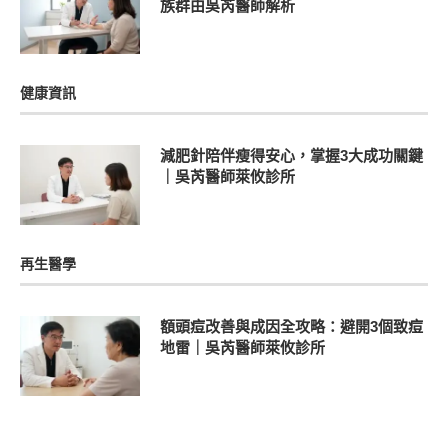
族群由吳芮醫師解析
健康資訊
減肥針陪伴瘦得安心，掌握3大成功關鍵
｜吳芮醫師萊攸診所
再生醫學
額頭痘改善與成因全攻略：避開3個致痘
地雷｜吳芮醫師萊攸診所