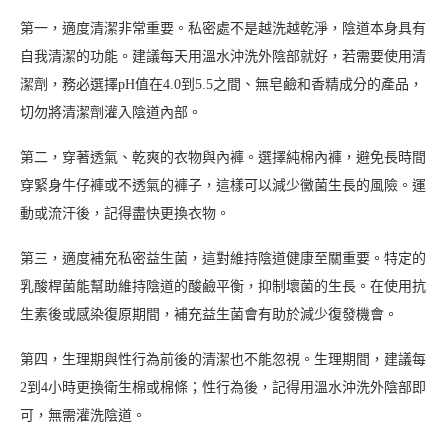
第一，適度清潔非常重要。私密處不是越洗越乾淨，陰道本身具有
自我清潔的功能。建議每天用溫水沖洗外陰部就好，若需要使用清
潔劑，務必選擇pH值在4.0到5.5之間、無皂鹼和香精成分的產品，
切勿將清潔劑灌入陰道內部。
第二，穿著透氣、乾爽的衣物與內褲。選擇純棉內褲，避免長時間
穿緊身牛仔褲或不透氣的褲子，這樣可以減少黴菌生長的風險。運
動或流汗後，記得盡快更換衣物。
第三，適度補充私密益生菌，這對維持陰道健康至關重要。特定的
乳酸桿菌能幫助維持陰道的酸鹼平衡，抑制壞菌的生長。在使用抗
生素後或感染復原期間，補充益生菌會有助於減少復發機會。
第四，生理期與性行為前後的清潔也不能忽視。生理期間，建議每
2到4小時更換衛生棉或棉條；性行為後，記得用溫水沖洗外陰部即
可，無需灌洗陰道。