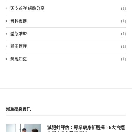
頭皮養護 網路分享
(1)
骨科復健
(1)
體態雕塑
(1)
體重管理
(1)
體雕知識
(1)
減重瘦身資訊
減肥針評估：專業瘦身新選擇，5大合適