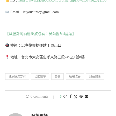
FB：
https://www.facebook.com/profile.php?id=61574962521136
Email：laiyouclinic@gmail.com
【減肥針喝酒應酬族必看：吳芮醫師4建議】
捷運：忠孝復興捷運站 1 號出口
地址：台北市大安區忠孝東路三段249之1號8樓
健康解決方案
功能醫學
營養
睡眠改善
腸道健康
0 comments
0
吳芮醫師