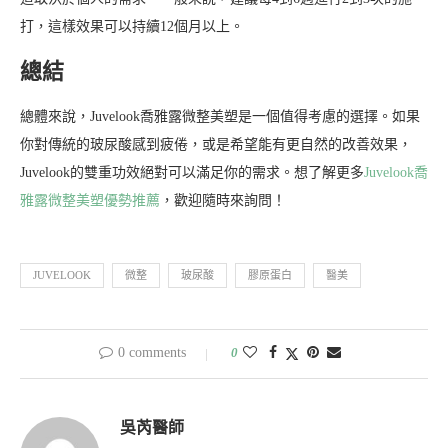
打，這樣效果可以持續12個月以上。
總結
總體來說，Juvelook喬雅露微整美塑是一個值得考慮的選擇。如果
你對傳統的玻尿酸感到疲倦，或是希望能有更自然的改善效果，
Juvelook的雙重功效絕對可以滿足你的需求。想了解更多
Juvelook喬
雅露微整美塑優勢推薦
，歡迎隨時來詢問！
JUVELOOK
微整
玻尿酸
膠原蛋白
醫美
0 comments
0
吳芮醫師