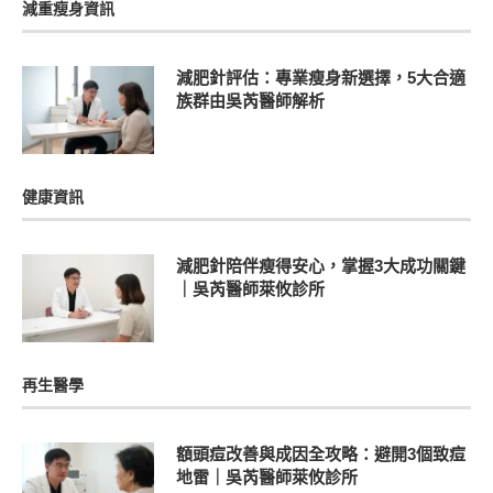
減重瘦身資訊
減肥針評估：專業瘦身新選擇，5大合適
族群由吳芮醫師解析
健康資訊
減肥針陪伴瘦得安心，掌握3大成功關鍵
｜吳芮醫師萊攸診所
再生醫學
額頭痘改善與成因全攻略：避開3個致痘
地雷｜吳芮醫師萊攸診所