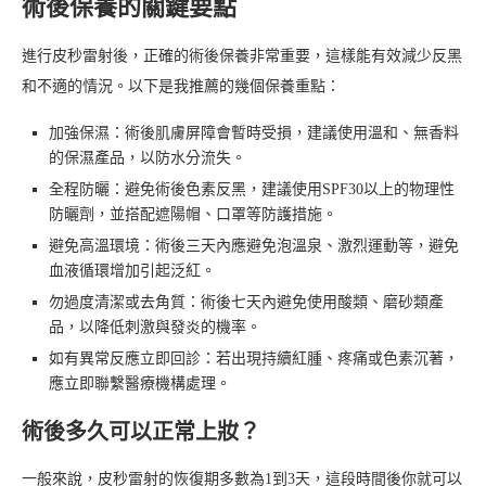
術後保養的關鍵要點
進行皮秒雷射後，正確的術後保養非常重要，這樣能有效減少反黑
和不適的情況。以下是我推薦的幾個保養重點：
加強保濕：術後肌膚屏障會暫時受損，建議使用溫和、無香料
的保濕產品，以防水分流失。
全程防曬：避免術後色素反黑，建議使用SPF30以上的物理性
防曬劑，並搭配遮陽帽、口罩等防護措施。
避免高溫環境：術後三天內應避免泡溫泉、激烈運動等，避免
血液循環增加引起泛紅。
勿過度清潔或去角質：術後七天內避免使用酸類、磨砂類產
品，以降低刺激與發炎的機率。
如有異常反應立即回診：若出現持續紅腫、疼痛或色素沉著，
應立即聯繫醫療機構處理。
術後多久可以正常上妝？
一般來說，皮秒雷射的恢復期多數為1到3天，這段時間後你就可以