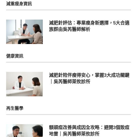
減重瘦身資訊
減肥針評估：專業瘦身新選擇，5大合適
族群由吳芮醫師解析
健康資訊
減肥針陪伴瘦得安心，掌握3大成功關鍵
｜吳芮醫師萊攸診所
再生醫學
額頭痘改善與成因全攻略：避開3個致痘
地雷｜吳芮醫師萊攸診所