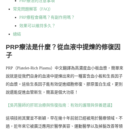
PRP療法的注意事項
常見問題解答（FAQ）
PRP療程會痛嗎？有副作用嗎？
效果可以維持多久？
總結
PRP療法是什麼？從血液中提煉的修復因
子
PRP（Platelet-Rich Plasma）中文翻譯為高濃度血小板血漿，簡單來
說就是從我們自身的血液中提煉出來的一種富含血小板和生長因子
的血漿。這些生長因子能有效促進細胞修復、膠原蛋白生成，更別
說還能促進血管新生，簡直是個大功臣！
【吳芮醫師的肝斑治療與恢復指南：有效的護理與保養建議】
這項技術其實並不新穎，早在幾十年前就已經被用於醫療領域。不
過，近年來它被廣泛應用於醫學美容、運動醫學以及掉髮改善等領