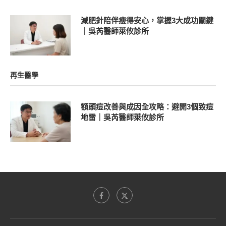
減肥針陪伴瘦得安心，掌握3大成功關鍵
｜吳芮醫師萊攸診所
再生醫學
額頭痘改善與成因全攻略：避開3個致痘
地雷｜吳芮醫師萊攸診所