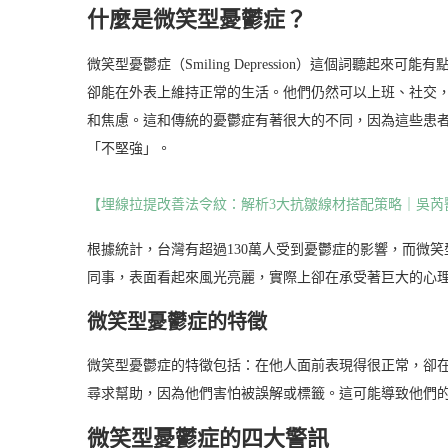
什麼是微笑型憂鬱症？
微笑型憂鬱症（Smiling Depression）這個詞聽
卻能在外表上維持正常的生活。他們仍然可以上班、社交
和焦慮。這和傳統的憂鬱症有著很大的不同，因為這些患
「不堅強」。
【埋線拉提改善法令紋：解析3大抗皺線材搭配策略｜吳芮
根據統計，台灣有超過130萬人受到憂鬱症的影響，而微
同事，表面看起來風光亮麗，實際上卻在承受著巨大的心
微笑型憂鬱症的特徵
微笑型憂鬱症的特徵包括：在他人面前表現得很正常，卻
尋求幫助，因為他們害怕被誤解或標籤。這可能導致他們
微笑型憂鬱症的四大警訊