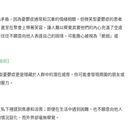
起來可能有點矛盾，因為憂鬱症通常和沉重的情緒相關，但微笑型憂鬱症的患者
，甚至在聚會上帶著笑容，讓人難以察覺其實他們的內心充滿了空虛
者往往不願意向他人表達自己的困境，可能擔心被視為「脆弱」或
醫師】
笑型憂鬱症更是隱藏於人群中的潛在威脅。你可能會發現周圍的朋友或
理壓力。
在私下裡感到焦慮和沮喪；即便在生活中遇到困難，也不願意向他人
的情況惡化，而外界卻毫無察覺。