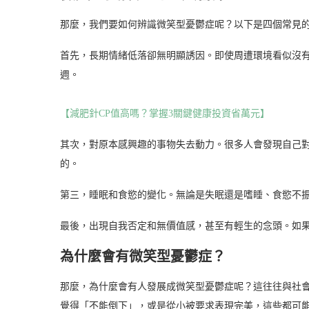
那麼，我們要如何辨識微笑型憂鬱症呢？以下是四個常見
首先，長期情緒低落卻無明顯誘因。即使周遭環境看似沒
週。
【減肥針CP值高嗎？掌握3關鍵健康投資省萬元】
其次，對原本感興趣的事物失去動力。很多人會發現自己
的。
第三，睡眠和食慾的變化。無論是失眠還是嗜睡、食慾不
最後，出現自我否定和無價值感，甚至有輕生的念頭。如
為什麼會有微笑型憂鬱症？
那麼，為什麼會有人發展成微笑型憂鬱症呢？這往往與社
覺得「不能倒下」，或是從小被要求表現完美，這些都可