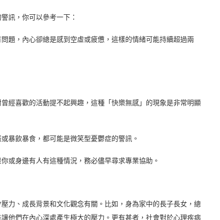
的警訊，你可以參考一下：
有問題，內心卻總是感到空虛或疲憊，這樣的情緒可能持續超過兩
對曾經喜歡的活動提不起興趣，這種「快樂無感」的現象是非常明顯
振或暴飲暴食，都可能是微笑型憂鬱症的警訊。
果你或身邊有人有這種情況，務必儘早尋求專業協助。
會壓力、成長背景和文化觀念有關。比如，身為家中的長子長女，總
能讓他們在內心深處產生極大的壓力。更有甚者，社會對於心理疾病