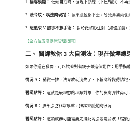
1.
輪廓模糊：
低頭自拍時，發現下頷線（下巴輪廓）不再
2.
法令紋、嘴邊肉現蹤：
蘋果肌位移下垂，導致鼻翼兩側
3.
想追求 V 臉卻不想手術：
對於微整形注射（如玻尿酸）
【全方位皮膚健康管理指南】
二、 醫師教你 3 大自測法：現在做埋線
如果你還在猶豫，可以試著對著鏡子做這個動作：
用手指
情況 A：
稍微一推，法令紋就消失了，下輪廓線變得精緻
醫師點評：
這就是最理想的埋線對象。你的皮膚彈性尚可
情況 B：
臉部脂肪非常厚重，推起來感覺肉很沉。
醫師點評：
這類族群可能需要先搭配消脂或電音波「縮緊