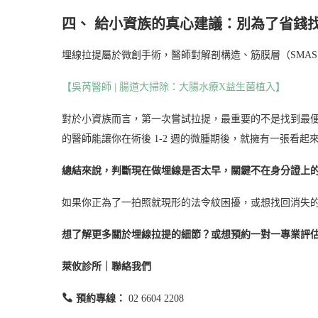
四、 給小資族的真心建議：別為了省錢
埋線拉提屬於微創手術，醫師對解剖構造、筋膜層（SMA
【吳芮醫師 | 腸道大掃除：大腸水療X益生菌植入】
對於小資族而言，第一次嘗試拉提，最重要的不是找到最
的醫師能讓你在術後 1-2 週的微腫期後，就擁有一張看
總結來說，判斷現在做埋線是否太早，關鍵不在身分證上
如果你正為了一拍照就現形的法令紋困擾，或想找回消失
想了解更多關於埋線拉提的細節？或想預約一對一專業評
萊攸診所｜聯絡我們
預約專線：
02 6604 2208