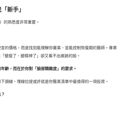
找「新手」
S）的熟悉度非常重要。
便宜的價格，而是找到能理解你審美、並能控制恢復期的醫師。專業
起來「變瘦了、變精神了」卻又看不出痕跡的臉。
的年齡，而在於你對「臉部精緻度」的要求。
的下頷線，埋線拉提或許就是你醫美清單中最值得的一項投資。
估？