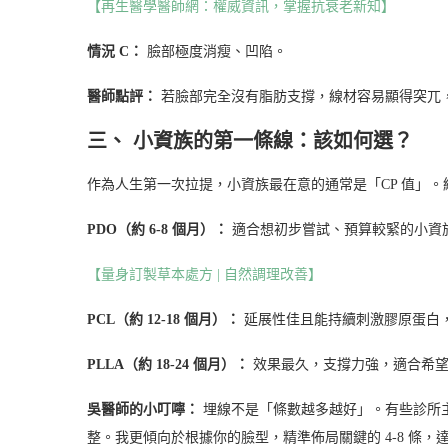
【再生醫學醫師網：權威資訊，掌握抗衰老新知】
情況 C：
臉部極度消瘦、凹陷。
醫師點評：
若臉部完全沒有脂肪支撐，線材容易顯得突兀
三、 小資族的第一條線：該如何選？
作為人生第一次拉提，小資族最在意的通常是「CP 值」
PDO（約 6-8 個月）：
適合想初步嘗試、預算較緊的小資
【量身訂製草本處方 | 自然調理改善】
PCL（約 12-18 個月）：
延展性佳且能持續刺激膠原蛋白
PLLA（約 18-24 個月）：
效果最久，支撐力強，適合希望
吳醫師的小叮嚀：
埋線不是「條數越多越好」。有些診所
整。我更傾向於根據你的臉型，精準佈局關鍵的 4-8 條