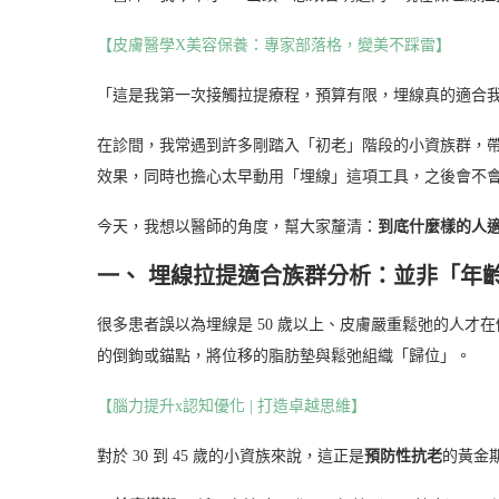
【皮膚醫學X美容保養：專家部落格，變美不踩雷】
「這是我第一次接觸拉提療程，預算有限，埋線真的適合
在診間，我常遇到許多剛踏入「初老」階段的小資族群，
效果，同時也擔心太早動用「埋線」這項工具，之後會不
今天，我想以醫師的角度，幫大家釐清：
到底什麼樣的人
一、 埋線拉提適合族群分析：並非「年
很多患者誤以為埋線是 50 歲以上、皮膚嚴重鬆弛的人才在做
的倒鉤或錨點，將位移的脂肪墊與鬆弛組織「歸位」。
【腦力提升x認知優化 | 打造卓越思維】
對於 30 到 45 歲的小資族來說，這正是
預防性抗老
的黃金