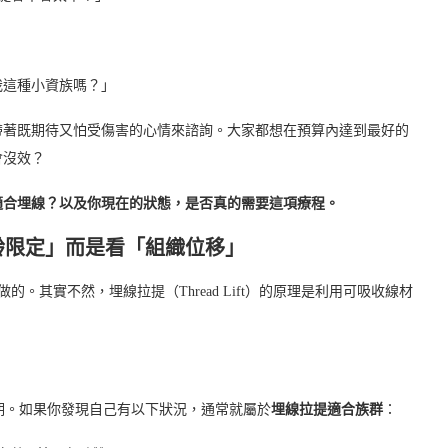
我這種小資族嗎？」
帶著既期待又怕受傷害的心情來諮詢。大家都想在預算內達到最好的
會沒效？
適合埋線？以及你現在的狀態，是否真的需要這項療程。
齡限定」而是看「組織位移」
的。其實不然，埋線拉提（Thread Lift）的原理是利用可吸收線材
期。如果你發現自己有以下狀況，通常就屬於
埋線拉提適合族群
：