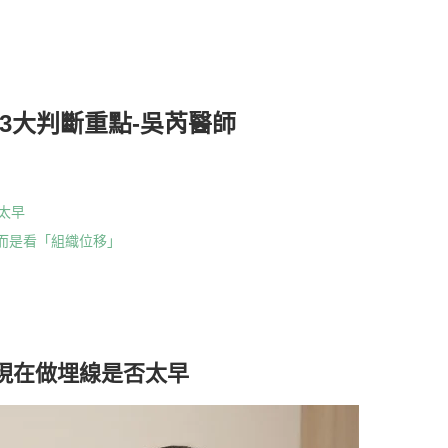
3大判斷重點-吳芮醫師
太早
而是看「組織位移」
」
現在做埋線是否太早