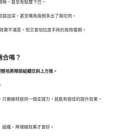
清晰，甚至有點雙下巴。
紋路加深，甚至嘴角兩側多出了兩坨肉。
效果不滿意，但又害怕拉皮手術的長恢復期。
適合嗎？
輕輕地將頰部組織往斜上方推。
。
，只需線材提供一個支撐力，就能有極佳的提升效果。
」組織，再埋線效果才會好。