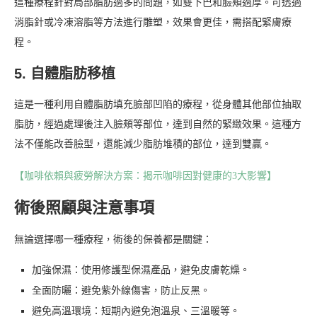
這種療程針對局部脂肪過多的問題，如雙下巴和臉頰過厚。可透過
消脂針或冷凍溶脂等方法進行雕塑，效果會更佳，需搭配緊膚療
程。
5. 自體脂肪移植
這是一種利用自體脂肪填充臉部凹陷的療程，從身體其他部位抽取
脂肪，經過處理後注入臉頰等部位，達到自然的緊緻效果。這種方
法不僅能改善臉型，還能減少脂肪堆積的部位，達到雙贏。
【咖啡依賴與疲勞解決方案：揭示咖啡因對健康的3大影響】
術後照顧與注意事項
無論選擇哪一種療程，術後的保養都是關鍵：
加強保濕：使用修護型保濕產品，避免皮膚乾燥。
全面防曬：避免紫外線傷害，防止反黑。
避免高溫環境：短期內避免泡溫泉、三溫暖等。