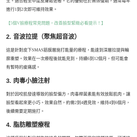
生。適合輕至中度皮膚鬆弛者。它的優勢在於無恢復期，通常每年
進行1到2次即可維持效果。
【5個V臉療程常見問題，改善臉型緊緻必看提示！】
2. 音波拉提（聚焦超音波）
這是針對皮下SMAS筋膜層施打能量的療程，能達到深層拉提與輪
廓重塑。效果在一次療程後就能見到，持續6到12個月，但可能會
有暫時的痠痛感。
3. 肉毒小臉注射
對於因咬肌發達導致的臉型偏方，肉毒桿菌素能有效放鬆肌肉，讓
臉型看起來更小巧。效果自然，約需2到4週見效，維持4到6個月，
後續需要定期施打。
4. 脂肪雕塑療程