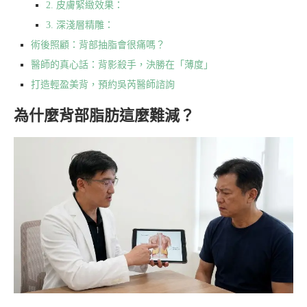
2. 皮膚緊緻效果：
3. 深淺層精雕：
術後照顧：背部抽脂會很痛嗎？
醫師的真心話：背影殺手，決勝在「薄度」
打造輕盈美背，預約吳芮醫師諮詢
為什麼背部脂肪這麼難減？