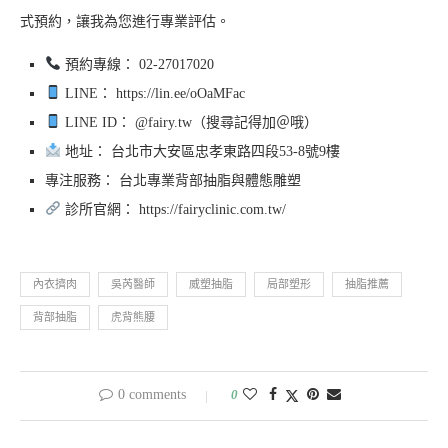
式預約，讓我為您進行專業評估。
預約專線： 02-27017020
LINE： https://lin.ee/oOaMFac
LINE ID： @fairy.tw（搜尋記得加＠哦）
地址： 台北市大安區忠孝東路四段53-8號9樓
專注服務： 台北專業背部抽脂與體態雕塑
診所官網： https://fairyclinic.com.tw/
內衣擠肉
吳芮醫師
威塑抽脂
局部塑形
抽脂推薦
背部抽脂
虎背熊腰
0 comments
0