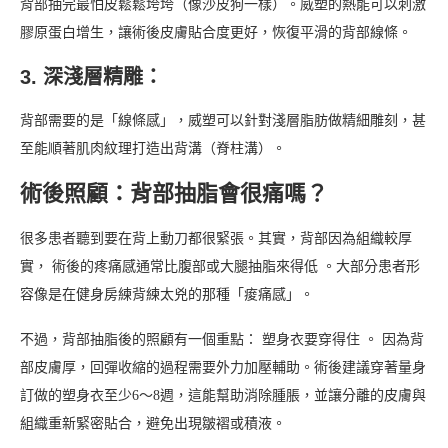
背部抽完最怕皮鬆鬆垮垮（像沙皮狗一樣）。威塑的熱能可以刺激
膠原蛋白增生，讓術後皮膚貼合度更好，恢復平滑的背部線條。
3. 深淺層精雕：
背部需要的是「線條感」，威塑可以針對淺層脂肪做精細雕刻，甚
至能順著肌肉紋理打造出背溝（脊柱溝）。
術後照顧：背部抽脂會很痛嗎？
很多患者聽到要在背上動刀都很緊張。其實，背部因為組織較厚
實， 術後的疼痛感通常比腹部或大腿抽脂來得低 。大部分患者形
容像是在健身房練背練太兇的那種「痠痛感」。
不過，背部抽脂後的照顧有一個重點： 塑身衣要穿得住 。 因為背
部皮膚厚，回彈收縮的過程需要外力加壓輔助。術後建議穿著量身
訂做的塑身衣至少6～8週，這能幫助消除腫脹，並讓分離的皮膚與
組織重新緊密貼合，避免出現皺褶或積液。