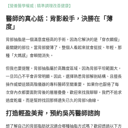
【營養醫學權威 | 精準調理改善健康】
醫師的真心話：背影殺手，決勝在「薄
度」
背部抽脂是一個滿意度極高的手術，因為它解決的是「穿衣顯瘦」
最關鍵的部位。當背部變薄了，整個人看起來就會挺拔、年輕，那
種「大媽感」會瞬間消失。
但我也要提醒，背部抽脂屬於高難度區域，因為背部平坦範圍大，
一旦凹凸不平會非常明顯。因此，選擇熟悉背部解剖結構、且擅長
操作威塑這類高階儀器的專科醫師至關重要。 如果你也厭倦了每
次穿內衣都要面對背後的層層疊疊，歡迎來找我聊聊。我們不追求
過度乾癟，而是幫妳找回那條遺失已久的背部S曲線。
打造輕盈美背，預約吳芮醫師諮詢
想了解自己的背部脂肪狀況適合哪種抽脂方式嗎？歡迎透過以下方