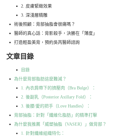
2. 皮膚緊緻效果
3. 深淺層精雕
術後照顧：背部抽脂會很痛嗎？
醫師的真心話：背影殺手，決勝在「薄度」
打造輕盈美背，預約吳芮醫師諮詢
文章目錄
目錄
為什麼背部脂肪這麼難減？
1. 內衣肩帶下的擠壓肉（Bra Bulge）：
2. 後副乳（Posterior Axillary Fold）：
3. 後腰/愛的把手（Love Handles）：
背部抽脂：針對「纖維化脂肪」的精準打擊
為什麼我推薦「威塑抽脂（VASER）」做背部？
1. 針對纖維組織特化：