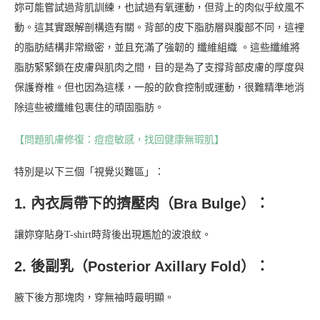
妳可能嘗試過背肌訓練，也試過有氧運動，但背上的肉似乎紋風不
動。這其實跟解剖構造有關。背部的皮下脂肪層與腹部不同，這裡
的脂肪結構非常緻密，並且充滿了強韌的 纖維組織 。這些纖維將
脂肪緊緊鎖在皮膚與肌肉之間，目的是為了支撐背部皮膚的厚度與
保護脊椎。但也因為這樣，一般的飲食控制或運動，很難精準地消
除這些被纖維包裹住的頑固脂肪。
【問題肌膚修復：痘痘敏感，找回健康無瑕肌】
特別是以下三個「視覺災難區」：
1. 內衣肩帶下的擠壓肉（Bra Bulge）：
讓妳穿貼身T-shirt時背後出現尷尬的波浪紋。
2. 後副乳（Posterior Axillary Fold）：
腋下後方那塊肉，穿無袖時最明顯。