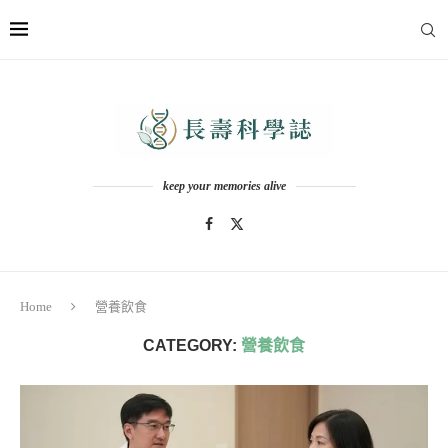
keep your memories alive
Home
營養飲食
CATEGORY:
營養飲食