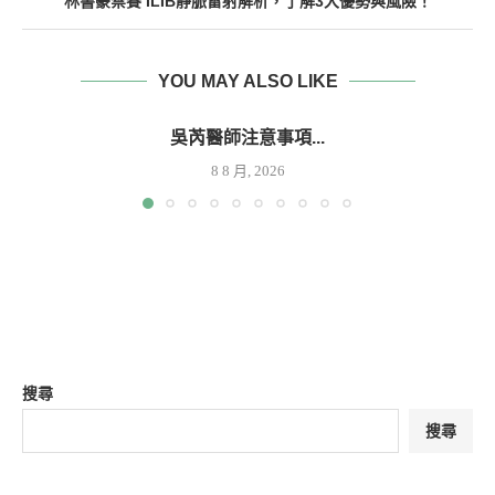
林書豪禁賽 ILIB靜脈雷射解析，了解3大優勢與風險！
YOU MAY ALSO LIKE
吳芮醫師注意事項...
8 8 月, 2026
搜尋
搜尋