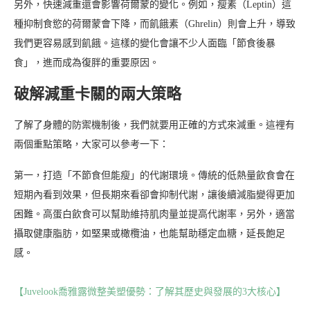
另外，快速減重還會影響荷爾蒙的變化。例如，瘦素（Leptin）這
種抑制食慾的荷爾蒙會下降，而飢餓素（Ghrelin）則會上升，導致
我們更容易感到飢餓。這樣的變化會讓不少人面臨「節食後暴
食」，進而成為復胖的重要原因。
破解減重卡關的兩大策略
了解了身體的防禦機制後，我們就要用正確的方式來減重。這裡有
兩個重點策略，大家可以參考一下：
第一，打造「不節食但能瘦」的代謝環境。傳統的低熱量飲食會在
短期內看到效果，但長期來看卻會抑制代謝，讓後續減脂變得更加
困難。高蛋白飲食可以幫助維持肌肉量並提高代謝率，另外，適當
攝取健康脂肪，如堅果或橄欖油，也能幫助穩定血糖，延長飽足
感。
【Juvelook喬雅露微整美塑優勢：了解其歷史與發展的3大核心】