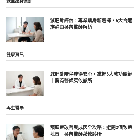
減重瘦身資訊
減肥針評估：專業瘦身新選擇，5大合適
族群由吳芮醫師解析
健康資訊
減肥針陪伴瘦得安心，掌握3大成功關鍵
｜吳芮醫師萊攸診所
再生醫學
額頭痘改善與成因全攻略：避開3個致痘
地雷｜吳芮醫師萊攸診所