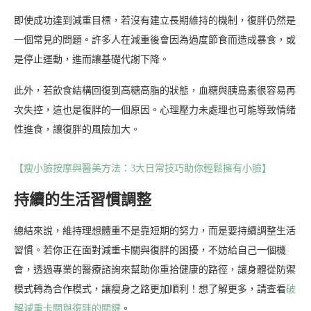
即使成功達到減重目標，若沒有建立長期維持的機制，復胖仍然是
一個常見的問題。許多人在減重後會因為過度節食而造成暴食，或
是停止運動，進而讓基礎代謝下降。
此外，若飲食結構回復到高糖高脂的狀態，血糖與胰島素很容易再
次失控，這也是復胖的一個原因。心理壓力未處理也可能導致情緒
性進食，讓復胖的風險加大。
【瘦小臉按摩與醫美方法：3大日常技巧助你輕鬆擁有小臉】
持續的生活習慣調整
總結來說，維持理想體重不是靠短期的努力，而是要持續調整生活
習慣。若你正在面對減重卡關與復胖的困擾，不妨給自己一個機
會，透過專業的醫療諮詢來幫助你重拾健康的路徑，讓身體從防禦
模式轉為合作模式，讓瘦身之路更加順利！想了解更多，請查看
破
解減重卡關與復胖的關鍵
。