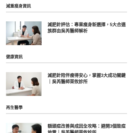
減重瘦身資訊
減肥針評估：專業瘦身新選擇，5大合適
族群由吳芮醫師解析
健康資訊
減肥針陪伴瘦得安心，掌握3大成功關鍵
｜吳芮醫師萊攸診所
再生醫學
額頭痘改善與成因全攻略：避開3個致痘
地雷｜吳芮醫師萊攸診所