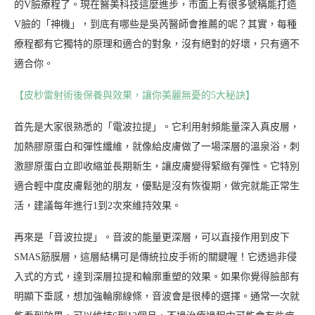
的V臉療程了。現在醫美科技這麼進步，市面上有很多號稱能打造
V臉的「神機」，到底有哪些是吳芮醫師會推薦的呢？其實，每種
療程都有它獨特的原理和適合的對象，沒有絕對的好壞，只有適不
適合你。
【皮秒雷射術後保養與效果，讓你美麗無憂的5大秘訣】
首先是大家很熟悉的「電波拉提」。它利用射頻能量深入真皮層，
加熱膠原蛋白和彈性纖維，就像給皮膚做了一場深層的溫泉浴，刺
激膠原蛋白立即收縮並長期新生，讓皮膚變得緊緻有彈性。它特別
適合輕中度皮膚鬆弛的朋友，優點是沒有恢復期，做完就能正常生
活，建議每年進行1到2次來維持效果。
再來是「音波拉提」。音波的能量更深層，可以直接作用到皮下
SMAS筋膜層，這層結構可是傳統拉皮手術的關鍵喔！它透過非侵
入式的方式，達到深層拉提和輪廓重塑的效果。如果你覺得臉部有
明顯下垂感，想加強輪廓線條，音波會是很棒的選擇。通常一次就