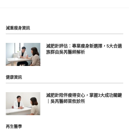
減重瘦身資訊
減肥針評估：專業瘦身新選擇，5大合適
族群由吳芮醫師解析
健康資訊
減肥針陪伴瘦得安心，掌握3大成功關鍵
｜吳芮醫師萊攸診所
再生醫學