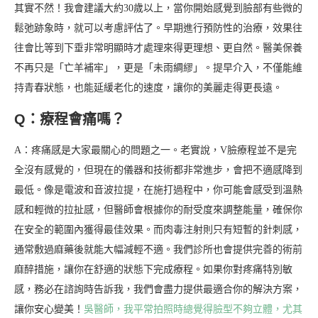
其實不然！我會建議大約30歲以上，當你開始感覺到臉部有些微的
鬆弛跡象時，就可以考慮評估了。早期進行預防性的治療，效果往
往會比等到下垂非常明顯時才處理來得更理想、更自然。醫美保養
不再只是「亡羊補牢」，更是「未雨綢繆」。提早介入，不僅能維
持青春狀態，也能延緩老化的速度，讓你的美麗走得更長遠。
Q：療程會痛嗎？
A：疼痛感是大家最關心的問題之一。老實說，V臉療程並不是完
全沒有感覺的，但現在的儀器和技術都非常進步，會把不適感降到
最低。像是電波和音波拉提，在施打過程中，你可能會感受到溫熱
感和輕微的拉扯感，但醫師會根據你的耐受度來調整能量，確保你
在安全的範圍內獲得最佳效果。而肉毒注射則只有短暫的針刺感，
通常敷過麻藥後就能大幅減輕不適。我們診所也會提供完善的術前
麻醉措施，讓你在舒適的狀態下完成療程。如果你對疼痛特別敏
感，務必在諮詢時告訴我，我們會盡力提供最適合你的解決方案，
讓你安心變美！
吳醫師，我平常拍照時總覺得臉型不夠立體，尤其