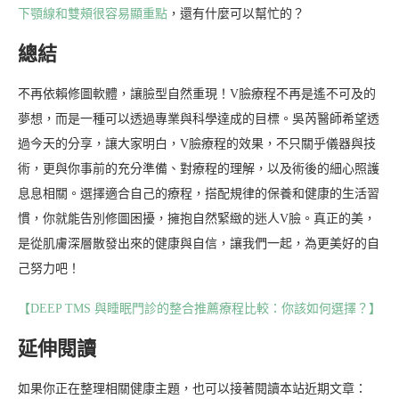
下顎線和雙頰很容易顯重點
，還有什麼可以幫忙的？
總結
不再依賴修圖軟體，讓臉型自然重現！V臉療程不再是遙不可及的
夢想，而是一種可以透過專業與科學達成的目標。吳芮醫師希望透
過今天的分享，讓大家明白，V臉療程的效果，不只關乎儀器與技
術，更與你事前的充分準備、對療程的理解，以及術後的細心照護
息息相關。選擇適合自己的療程，搭配規律的保養和健康的生活習
慣，你就能告別修圖困擾，擁抱自然緊緻的迷人V臉。真正的美，
是從肌膚深層散發出來的健康與自信，讓我們一起，為更美好的自
己努力吧！
【DEEP TMS 與睡眠門診的整合推薦療程比較：你該如何選擇？】
延伸閱讀
如果你正在整理相關健康主題，也可以接著閱讀本站近期文章：