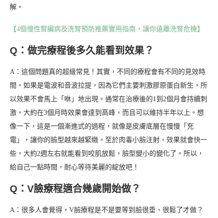
解。
【4個慢性腎臟病及洗腎預防推薦實用指南，讓你遠離洗腎危機】
Q：做完療程後多久能看到效果？
A：這個問題真的超級常見！其實，不同的療程會有不同的見效時
間。如果是電波和音波拉提，因為它們主要刺激膠原蛋白新生，所
以效果不會馬上「咻」地出現。通常在治療後的1到2個月會持續刺
激，大約在3個月時效果會達到高峰，而且可以維持半年以上。想
像一下，這是一個漸進式的過程，就像是皮膚底層在慢慢「充
電」，讓你的臉型越來越緊緻。至於肉毒小臉注射，效果就會快一
些，大約2週左右就能看到咬肌放鬆，臉型變小的變化了。所以，
給自己一點時間，耐心等待美麗的綻放吧！
Q：V臉療程適合幾歲開始做？
A：很多人會覺得，V臉療程是不是要等到臉很垂、很鬆了才做？