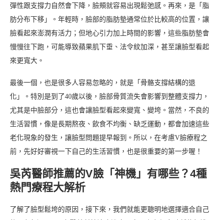
彈性跟支撐力自然會下降，臉頰就容易出現鬆弛感。再來，是「脂
肪分布下移」。年輕時，臉部的脂肪墊通常位於比較高的位置，讓
臉看起來澎潤有活力；但地心引力加上時間的影響，這些脂肪墊會
慢慢往下跑，可能導致蘋果肌下垂、法令紋加深，甚至讓臉型看起
來更寬大。
最後一個，也是很多人容易忽略的，就是「骨骼支撐結構的退
化」。特別是到了40歲以後，臉部骨質流失會影響到整體支撐力，
尤其是中臉部分，這也會讓臉型看起來變寬、變垮。當然，不良的
生活習慣，像是長期熬夜、飲食不均衡、缺乏運動，都會加速這些
老化現象的發生，讓臉型問題提早報到。所以，在考慮V臉療程之
前，先好好審視一下自己的生活習慣，也是很重要的第一步喔！
吳芮醫師推薦的V臉「神機」有哪些？4種
熱門療程大解析
了解了臉型鬆垮的原因，接下來，我們就能更聰明地選擇適合自己