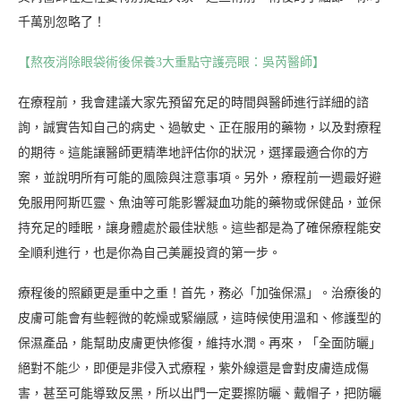
千萬別忽略了！
【熬夜消除眼袋術後保養3大重點守護亮眼：吳芮醫師】
在療程前，我會建議大家先預留充足的時間與醫師進行詳細的諮
詢，誠實告知自己的病史、過敏史、正在服用的藥物，以及對療程
的期待。這能讓醫師更精準地評估你的狀況，選擇最適合你的方
案，並說明所有可能的風險與注意事項。另外，療程前一週最好避
免服用阿斯匹靈、魚油等可能影響凝血功能的藥物或保健品，並保
持充足的睡眠，讓身體處於最佳狀態。這些都是為了確保療程能安
全順利進行，也是你為自己美麗投資的第一步。
療程後的照顧更是重中之重！首先，務必「加強保濕」。治療後的
皮膚可能會有些輕微的乾燥或緊繃感，這時候使用溫和、修護型的
保濕產品，能幫助皮膚更快修復，維持水潤。再來，「全面防曬」
絕對不能少，即便是非侵入式療程，紫外線還是會對皮膚造成傷
害，甚至可能導致反黑，所以出門一定要擦防曬、戴帽子，把防曬