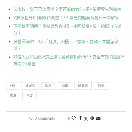
法令紋、雙下巴怎麼辦？吳芮醫師教你3招V臉療程告別鬆垮
V臉療程分析推薦QA彙整：3大常見問題吳芮醫師一次解答！
下顎線不明顯？吳醫師教你4招，找回緊緻V臉，拍照自信滿
分！
吳醫師解密：3大「寬臉」困擾，下顎線、雙頰不立體怎麼
辦？
非侵入式V臉療程怎麼選？吳芮醫師解析3大安全有效V臉療程
推薦QA彙整
V臉
玻尿酸
緊緻
肉毒
輪廓線
醫美
電波
音波
0 comments
0