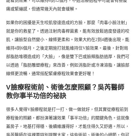
能看到效果，可以維持6到12個月，不過治療過程中可能會有些痠
痛或緊繃感，但通常幾天內就會緩解。
如果你的困擾是天生咬肌發達造成的方臉，那麼「肉毒小臉注射」
就是你的救星了。透過注射肉毒桿菌素，能有效放鬆過度發達的咬
肌，讓臉型自然變小、線條更柔和。效果大約在2到4週後出現，能
維持4到6個月，之後定期施打就能維持住V臉效果。最後，針對局
部脂肪堆積造成的「大臉」，像是雙下巴或臉頰脂肪過厚，我們可
以透過「脂肪雕塑療程」來改善，例如消脂針或冷凍溶脂，讓臉部
線條更流暢，通常搭配緊膚療程效果會更好喔！
V臉療程術前、術後怎麼照顧？吳芮醫師
教你事半功倍的祕訣
很多人覺得V臉療程就是打一打、做一做就好，但其實從療程前到
療程後的照顧，都扮演著讓效果「事半功倍」的關鍵角色。這就像
蓋房子，地基打得穩、後續維護得好，才能住得久又舒適。所以，
吳芮醫師在這裡要特別提醒大家，這些術前、術後的小細節，你可