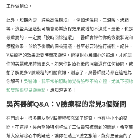
工作做到位。
此外，短期內要「避免高溫環境」，例如泡溫泉、三溫暖、烤箱
等，這些高溫活動可能會影響療程效果或增加不適感。最後，也是
最重要的，一定要「按時回診追蹤」。醫師會評估你的恢復狀況和
療程效果，並給予後續的保養建議，甚至必要時進行補強。記住，
V臉療程的效果需要時間來顯現，術後耐心且細心的照護，才能讓
你的美麗成果持續更久。如果你對療程後的照顧還有任何疑問，或
想了解更多V臉療程的相關資訊，別忘了，吳醫師隨時都在這裡為
你解答！
吳醫師，我平常拍照時總覺得臉型不夠立體，尤其下顎線
和雙頰很容易顯重點
，想知道更多！
吳芮醫師Q&A：V臉療程的常見3個疑問
在門診中，很多朋友對V臉療程都充滿了好奇，也有些小小的疑
問。在這裡，吳芮醫師特別整理了三個最常被問到的問題，希望能
幫大家解除心中的疑惑，讓你在踏上V臉之旅前，能有更全面的了