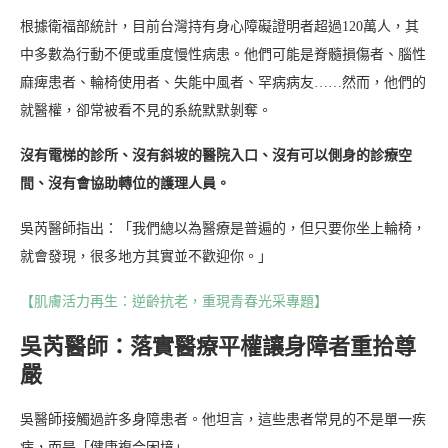
根據衛福部統計，目前台灣持有身心障礙證明者超過120萬人，其
中多數為行動不便或重度慢性病患。他們可能是脊髓損傷者、腦性
麻痺患者、輪椅使用者、失能中風者、罕病病友……然而，他們的
就醫權，卻常被看不見的系統默默剝奪。
沒有電梯的診所、沒有斜坡的醫院入口、沒有可以側身的診療空
間、沒有會協助轉位的護理人員。
吳芮醫師指出：「我們總以為醫療是普遍的，但只要你坐上輪椅，
就會發現，很多地方其實並不歡迎你。」
【肌膚活力再生：逆齡抗老，重現青春光采專題】
吳芮醫師：落實醫療平權讓身障者重拾尊
嚴
吳醫師接觸過許多身障患者。他坦言，這些患者常見的不是單一疾
病，而是「健康複合困境」——