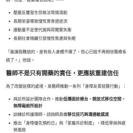
壓瘡反覆發生但無法常規清創
長期坐姿導致慢性胃食道逆流
運動量不足使代謝與荷爾蒙失衡
長期社會隔離引發慢性焦慮與失眠
「最讓我難過的，是有些人身體不痛了，但心已經不再相信醫療系
統了。」他說。
醫師不是只有開藥的責任，更應該重建信任
為了改變這樣的處境，吳醫師推動一系列「身障友善就醫行動」：
與診所設計團隊合作，推動
低檯面診療台、開放式移位空間、
無障礙廁所設計
訓練診所護理師、諮詢師具備
移位技巧與溝通敏感度
推出「身障優先預約日」與「家屬共診制度」，降低等候與疲
勞風險