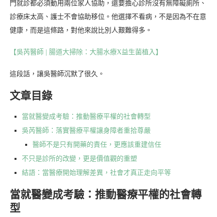
門就診都必須動用兩位家人協助，還要擔心診所沒有無障礙廁所、
診療床太高、護士不會協助移位。他選擇不看病，不是因為不在意
健康，而是這條路，對他來說比別人艱難得多。
【吳芮醫師 | 腸道大掃除：大腸水療X益生菌植入】
這段話，讓吳醫師沉默了很久。
文章目錄
當就醫變成考驗：推動醫療平權的社會轉型
吳芮醫師：落實醫療平權讓身障者重拾尊嚴
醫師不是只有開藥的責任，更應該重建信任
不只是診所的改變，更是價值觀的重塑
結語：當醫療開始理解差異，社會才真正走向平等
當就醫變成考驗：推動醫療平權的社會轉
型