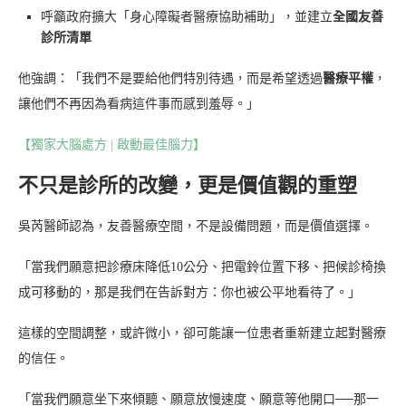
呼籲政府擴大「身心障礙者醫療協助補助」，並建立
全國友善
診所清單
他強調：「我們不是要給他們特別待遇，而是希望透過
醫療平權
，
讓他們不再因為看病這件事而感到羞辱。」
【獨家大腦處方 | 啟動最佳腦力】
不只是診所的改變，更是價值觀的重塑
吳芮醫師認為，友善醫療空間，不是設備問題，而是價值選擇。
「當我們願意把診療床降低10公分、把電鈴位置下移、把候診椅換
成可移動的，那是我們在告訴對方：你也被公平地看待了。」
這樣的空間調整，或許微小，卻可能讓一位患者重新建立起對醫療
的信任。
「當我們願意坐下來傾聽、願意放慢速度、願意等他開口──那一