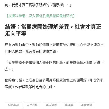
刻，我們才真正實踐了所謂的『健康權』。」
【皮膚科學網：深入解析肌膚奧秘與最新研究】
結語：當醫療開始理解差異，社會才真正
走向平等
在吳芮醫師眼中，醫師的價值不是擁有多少技術，而是能不能為不
同的人開啟一條有尊嚴的健康之路。
「公平醫療不是讓每個人都走同樣的路，而是讓每個人都能走得下
去。」
他的這句話，也成為日後多場身障健康論壇上的開場語，引發許多
照護工作者與政策制定者的共鳴。
健康權利
友善診所
吳芮醫師
無障礙
身障就醫