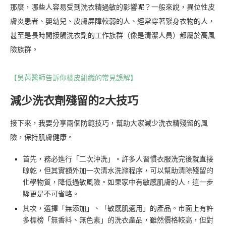
那麼，哪些人容易受到洗衣精過敏的影響呢？一般來說，異位性皮
膚炎患者、嬰幼兒、皮膚屏障較弱的人、經常穿著緊身衣物的人，
甚至是長時間接觸洗衣劑的工作族群（像是清潔人員）都屬於高風
險族群。
【吳芮醫師告訴你橘皮組織的常見誤解】
減少洗衣劑殘留的2大技巧
接下來，我要分享兩個防範技巧，幫助大家減少洗衣精殘留的風
險，保持肌膚健康。
首先，務必進行「二次沖洗」。許多人習慣衣服洗完後就直接
晾乾，但其實額外加一次清水洗滌程序，可以幫助清除殘留的
化學物質，降低過敏風險。如果家中有敏感肌膚的人，這一步
驟更是不可省略。
其次，選擇「無添加」、「敏感肌適用」的產品。市面上有許
多標榜「無香料、無色素」的洗衣產品，雖然價格較高，但對