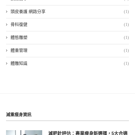
頭皮養護 網路分享
(1)
骨科復健
(1)
體態雕塑
(1)
體重管理
(1)
體雕知識
(1)
減重瘦身資訊
減肥針評估：專業瘦身新選擇，5大合適