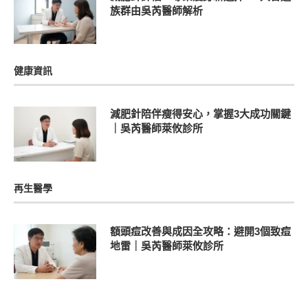
族群由吳芮醫師解析
健康資訊
減肥針陪伴瘦得安心，掌握3大成功關鍵
｜吳芮醫師萊攸診所
再生醫學
額頭痘改善與成因全攻略：避開3個致痘
地雷｜吳芮醫師萊攸診所