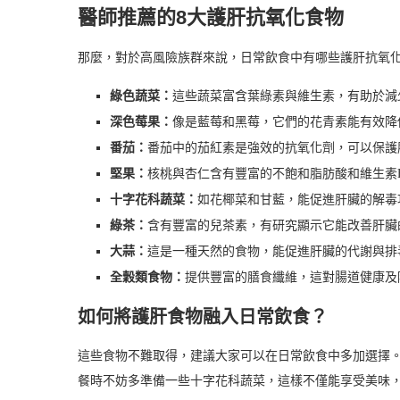
醫師推薦的8大護肝抗氧化食物
那麼，對於高風險族群來說，日常飲食中有哪些護肝抗氧化
綠色蔬菜：
這些蔬菜富含葉綠素與維生素，有助於減
深色莓果：
像是藍莓和黑莓，它們的花青素能有效降
番茄：
番茄中的茄紅素是強效的抗氧化劑，可以保護
堅果：
核桃與杏仁含有豐富的不飽和脂肪酸和維生素
十字花科蔬菜：
如花椰菜和甘藍，能促進肝臟的解毒
綠茶：
含有豐富的兒茶素，有研究顯示它能改善肝臟
大蒜：
這是一種天然的食物，能促進肝臟的代謝與排
全穀類食物：
提供豐富的膳食纖維，這對腸道健康及
如何將護肝食物融入日常飲食？
這些食物不難取得，建議大家可以在日常飲食中多加選擇
餐時不妨多準備一些十字花科蔬菜，這樣不僅能享受美味