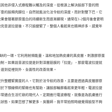
到其他非侵入式療程難以觸及的深度，從根源上解決臉部下垂的問
下垂的臉頰肉歸位，自然就能淡化法令紋的深度。而針對雙下巴，它
果會隨著膠原蛋白的持續新生而逐漸顯現，通常在1-2個月後會更明
做完音波拉提後，不只臉變緊了，整個人看起來也精神許多，感覺年
或缺的一環。它利用射頻能量，溫和地加熱皮膚的真皮層，刺激膠原蛋
機制。如果說音波拉提是針對深層筋膜的「拉提」，那麼電波拉提就
，達到從裡到外、全面性的改善效果。
提升整體緊實度的人。它對於法令紋的改善，主要是透過真皮層膠原
對於下顎線條的緊緻也有幫助，讓臉部輪廓看起來更年輕。電波拉提
非常適合生活忙碌的現代人。定期進行電波療程，就像是為肌膚進行
佳狀態。如果您想了解更多，吳醫師，我平常拍照時總覺得臉型不夠
。