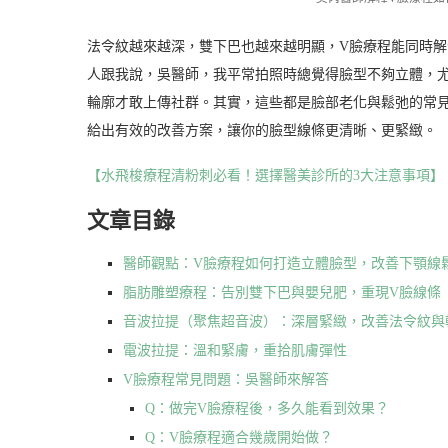
法令紋越來越深，雙下巴也越來越明顯，V臉療程能同時
人跟我說，吳醫師，我平常拍照時總覺得臉型不夠立體，
輪廓才敢上傳社群。其實，這些都是臉部老化與鬆弛的常
給出有效的改善方案，讓你的臉型線條更清晰、更緊緻。
【水飛梭療程清粉刺必看！選擇醫美診所的3大注意事項】
文章目錄
醫師觀點：V臉療程如何打造立體臉型，改善下顎線
脂肪雕塑療程：告別雙下巴與嬰兒肥，重現V臉線條
音波拉提（聚焦超音波）：深層緊緻，改善法令紋與
電波拉提：溫和緊膚，重拾肌膚彈性
V臉療程常見問題：吳醫師來解答
Q：做完V臉療程後，多久能看到效果？
Q：V臉療程適合幾歲開始做？