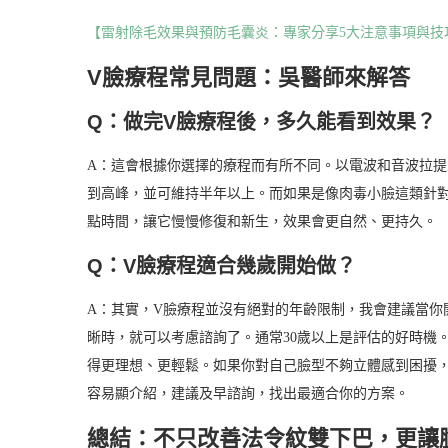
【雷射除毛效果與預防毛囊炎：專家分享5大注意事項與技
V臉療程常見問題：吳醫師來解答
Q：做完V臉療程後，多久能看到效果？
A：這會根據你選擇的療程而有所不同。以電波和音波拉提
到高峰，並可維持半年以上。而如果是像肉毒小臉這類針對
點時間，讓它慢慢修復和新生，效果會更自然、更持久。
Q：V臉療程適合幾歲開始做？
A：其實，V臉療程並沒有絕對的年齡限制，我會建議當你
晰時，就可以考慮諮詢了。通常30歲以上是評估的好時機
得更理想、更輕鬆。如果你對自己臉型不夠立體感到困擾
容易顯介紹，建議及早諮詢，找出最適合你的方案。
總結：不只改善法令紋雙下巴，更讓