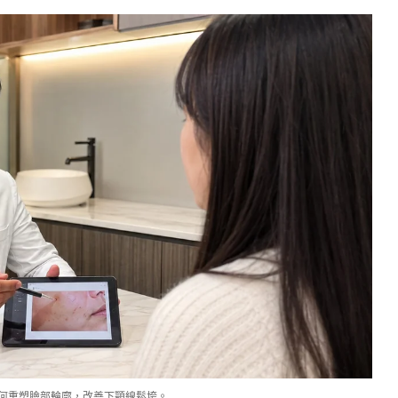
何重塑臉部輪廓，改善下顎線鬆垮。