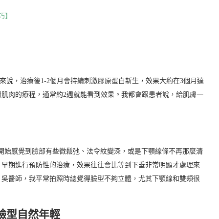
巧】
來說，治療後1-2個月會持續刺激膠原蛋白新生，效果大約在3個月達
肌肉的療程，通常約2週就能看到效果。我都會跟患者說，給肌膚一
開始感覺到臉部有些微鬆弛、法令紋變深，或是下顎線條不再那麼清
。早期進行預防性的治療，效果往往會比等到下垂非常明顯才處理來
，吳醫師，我平常拍照時總覺得臉型不夠立體，尤其下顎線和雙頰很
臉型自然年輕