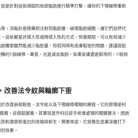
，就是針對這些頑固的局部脂肪進行精準打擊，讓你的下顎線條重新
脂等。消脂針是將藥劑注射到脂肪層，破壞脂肪細胞，讓它們自然代
亡。這些都是非侵入性或微侵入性的方式，恢復期短，可以有效減少
脂肪雕塑雖然能減少脂肪量，但若同時有皮膚鬆弛的問題，建議搭配
暢的V臉線條。畢竟，光是減去脂肪，如果皮膚還是鬆垮的，V臉效
，改善法令紋與輪廓下垂
用於改善臉部鬆弛、法令紋以及下顎線條模糊的療程。它的原理是利
筋膜層。這個筋膜層，其實就是外科拉皮手術會處理的關鍵層次，透過
進而刺激膠原蛋白的收縮與新生。簡單來說，它就像在皮膚深層打下
廓的效果。