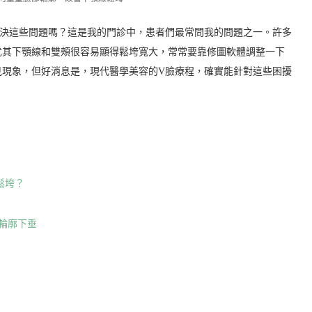
解決這些問題嗎？這是我的門診中，患者們最常問我的問題之一。許多
尤其下顎線和雙頰很容易顯得鬆垮寬大，常常要靠修圖軟體調整一下
見現象，但好消息是，現代醫學美容的V臉療程，確實能針對這些困擾
鬆垮？
輪廓下垂