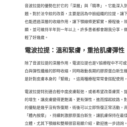
音波拉提的優勢在於它的「深層」與「精準」。它能深入
題。對於法令紋的改善，主要是因為中臉組織的拉提，讓
也能透過深層的收縮作用，讓下顎線條更緊實。療程後，效
顯，並可維持半年到一年以上。許多患者都會跟我分享，
輕了好幾歲。
電波拉提：溫和緊膚，重拾肌膚彈性
除了音波拉提的深層作用，電波拉提也是V臉療程中不可
白與彈性纖維的即時收縮，同時啟動長期的膠原蛋白新生
是針對皮膚本身的「緊緻」。這兩種療程常常會搭配使用
電波拉提特別適合輕中度皮膚鬆弛，或者希望改善膚質、
的增生，讓皮膚變得更飽滿、更有彈性，進而撐起紋路。
的優點是幾乎沒有恢復期，術後可以立即恢復正常活動，
「體內按摩」，持續刺激膠原蛋白新生，讓肌膚保持在最
立體，尤其下顎線和雙頰很容易顯介紹，歡迎進一步諮詢