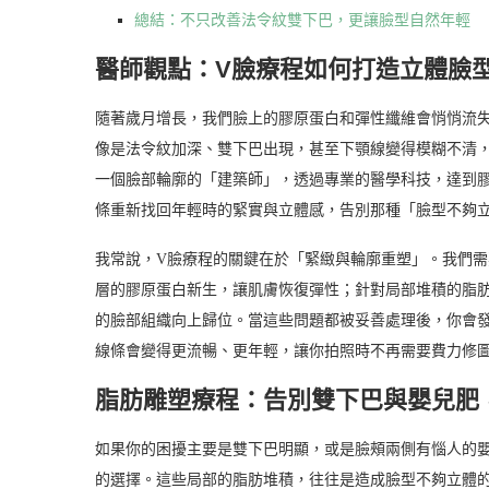
總結：不只改善法令紋雙下巴，更讓臉型自然年輕
醫師觀點：V臉療程如何打造立體臉
隨著歲月增長，我們臉上的膠原蛋白和彈性纖維會悄悄流
像是法令紋加深、雙下巴出現，甚至下顎線變得模糊不清，
一個臉部輪廓的「建築師」，透過專業的醫學科技，達到
條重新找回年輕時的緊實與立體感，告別那種「臉型不夠
我常說，V臉療程的關鍵在於「緊緻與輪廓重塑」。我們
層的膠原蛋白新生，讓肌膚恢復彈性；針對局部堆積的脂
的臉部組織向上歸位。當這些問題都被妥善處理後，你會
線條會變得更流暢、更年輕，讓你拍照時不再需要費力修
脂肪雕塑療程：告別雙下巴與嬰兒肥
如果你的困擾主要是雙下巴明顯，或是臉頰兩側有惱人的
的選擇。這些局部的脂肪堆積，往往是造成臉型不夠立體