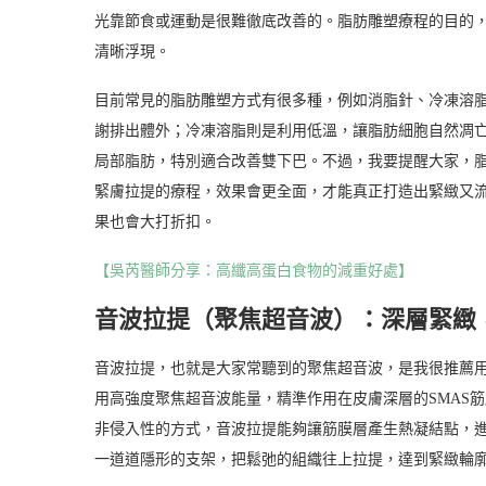
光靠節食或運動是很難徹底改善的。脂肪雕塑療程的目的
清晰浮現。
目前常見的脂肪雕塑方式有很多種，例如消脂針、冷凍溶
謝排出體外；冷凍溶脂則是利用低溫，讓脂肪細胞自然凋
局部脂肪，特別適合改善雙下巴。不過，我要提醒大家，
緊膚拉提的療程，效果會更全面，才能真正打造出緊緻又流
果也會大打折扣。
【吳芮醫師分享：高纖高蛋白食物的減重好處】
音波拉提（聚焦超音波）：深層緊緻
音波拉提，也就是大家常聽到的聚焦超音波，是我很推薦
用高強度聚焦超音波能量，精準作用在皮膚深層的SMAS
非侵入性的方式，音波拉提能夠讓筋膜層產生熱凝結點，
一道道隱形的支架，把鬆弛的組織往上拉提，達到緊緻輪