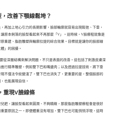
型，改善下顎線鬆垮？
失，再加上地心引力的長期影響，臉部輪廓就容易出現鬆弛、下垂，
讓原本俐落的臉型看起來不再那麼「V」。這時候，V臉療程就像是
膠原重建、脂肪雕塑與輪廓拉提的綜合效果。目標就是讓你的臉部線
立體」的困擾。
需要從深層結構來解決問題，不只是表面的改善。這包括了刺激皮膚深
肪進行精準雕塑，例如雙下巴和嘴邊肉；以及透過拉提技術，將下垂
發現不僅法令紋變淺了，雙下巴也消失了，更重要的是，整個臉部的
圖，也能展現自信。
，重現V臉線條
嬰兒肥，讓臉型看起來圓潤、不夠精緻，那麼脂肪雕塑療程會是很好
的重要原因之一。即便體重沒有增加，雙下巴也可能悄悄浮現，這時