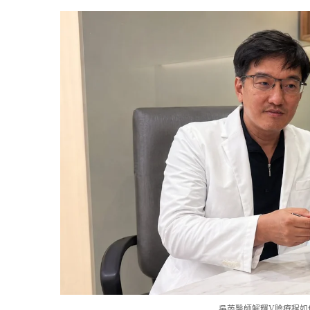
吳芮醫師解釋V臉療程如